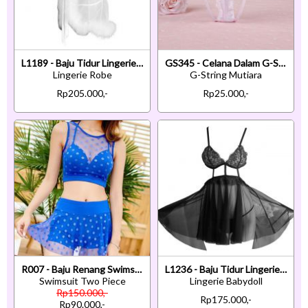
L1189 - Baju Tidur Lingerie Robe Kimono Dress Putih Transparan Lengan Panjang Tepi Bulu
GS345 - Celana Dalam G-String Mutiara Putih Karet Peach
Lingerie Robe
G-String Mutiara
Rp205.000,-
Rp25.000,-
R007 - Baju Renang Swimsuit Two Piece Halterneck Biru Bra Kawat Cup Busa
L1236 - Baju Tidur Lingerie Babydoll Mini Dress Hitam Transparan Pengait Belakang
Swimsuit Two Piece
Lingerie Babydoll
Rp150.000,-
Rp175.000,-
Rp90.000,-