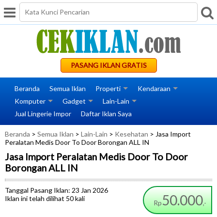
PASANG IKLAN GRATIS
Beranda
Semua Iklan
Properti
Kendaraan
Komputer
Gadget
Lain-Lain
Jual Lingerie Impor
Daftar Iklan Saya
Beranda
>
Semua Iklan
>
Lain-Lain
>
Kesehatan
> Jasa Import
Peralatan Medis Door To Door Borongan ALL IN
Jasa Import Peralatan Medis Door To Door
Borongan ALL IN
Tanggal Pasang Iklan: 23 Jan 2026
50.000
Iklan ini telah dilihat 50 kali
Rp
,-