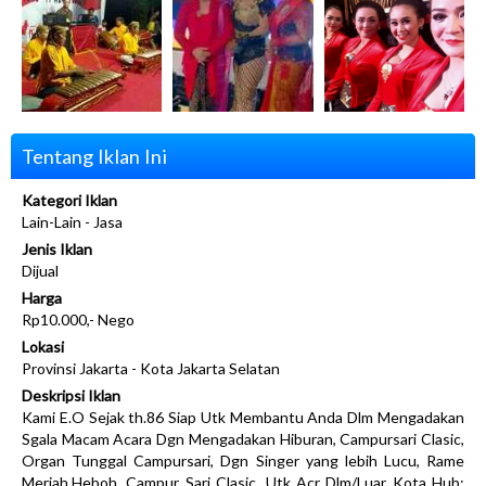
Tentang Iklan Ini
Kategori Iklan
Lain-Lain - Jasa
Jenis Iklan
Dijual
Harga
Rp10.000,- Nego
Lokasi
Provinsi Jakarta - Kota Jakarta Selatan
Deskripsi Iklan
Kami E.O Sejak th.86 Siap Utk Membantu Anda Dlm Mengadakan
Sgala Macam Acara Dgn Mengadakan Hiburan, Campursari Clasic,
Organ Tunggal Campursari, Dgn Singer yang lebih Lucu, Rame
Meriah,Heboh, Campur Sari Clasic. Utk Acr Dlm/Luar Kota Hub: