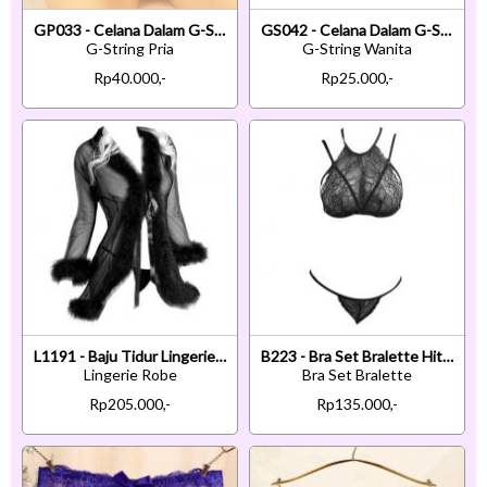
GP033 - Celana Dalam G-String Pria Merah Brokat
GS042 - Celana Dalam G-String Wanita Putih Ikat Samping
G-String Pria
G-String Wanita
Rp40.000,-
Rp25.000,-
L1191 - Baju Tidur Lingerie Robe Kimono Dress Hitam Transparan Lengan Panjang Tepi Bulu
B223 - Bra Set Bralette Hitam Transparan Cup Openable Celana Dalam
Lingerie Robe
Bra Set Bralette
Rp205.000,-
Rp135.000,-