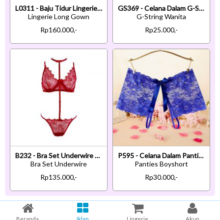
L0311 - Baju Tidur Lingerie Long Gown Gaun Panjang Maxi Dress Hitam Transparan
GS369 - Celana Dalam G-String Wanita T-Back Biru Tepi Bordir
Lingerie Long Gown
G-String Wanita
Rp160.000,-
Rp25.000,-
B232 - Bra Set Underwire Kawat Merah Transparan Celana Dalam
P595 - Celana Dalam Panties Boyshort Biru Transparan Crotchless
Bra Set Underwire
Panties Boyshort
Rp135.000,-
Rp30.000,-
Beranda
Iklan
Lingerie
Akun