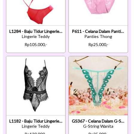
L1284 - Baju Tidur Lingerie Teddy Bodysuit Dress Tali Silang Merah Transparan Open Cup Open Butt
P611 - Celana Dalam Panties Thong Pink Transparan Ikat Samping
Lingerie Teddy
Panties Thong
Rp105.000,-
Rp25.000,-
L1182 - Baju Tidur Lingerie Teddy Bodysuit Dress Tali Silang Hitam Transparan Belahan Dada Rendah
GS367 - Celana Dalam G-String Wanita T-Back Hijau Tepi Bordir
Lingerie Teddy
G-String Wanita