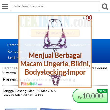
6
PASANG IKLAN GRATIS
Beranda
Semua Iklan
Properti
Kendaraan
Komputer
Gadget
Lain-Lain
Menjual Berbagai
Jual Lingerie Impor
Daftar Iklan Saya
Macam Lingerie, Bikini,
Beranda
>
Semua Iklan
>
Lain-Lain
>
Jasa
> Perencana Acara Ground
Bodystocking Impor
Breaking
Perencana Acara Ground Breaking
Tanggal Pasang Iklan: 25 Mar 2026
Nego
10.000
Iklan ini telah dilihat 54 kali
Rp
,-