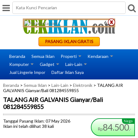
Bodystocking Impor
5
PASANG IKLAN GRATIS
Beranda
Semua Iklan
Properti
Kendaraan
Komputer
Gadget
Lain-Lain
Jual Lingerie Impor
Daftar Iklan Saya
Beranda
>
Semua Iklan
>
Lain-Lain
>
Elektronik
> TALANG AIR
GALVANIS Gianyar/Bali 081284559855
TALANG AIR GALVANIS Gianyar/Bali
081284559855
Tanggal Pasang Iklan: 07 May 2026
Nego
84.500
Iklan ini telah dilihat 38 kali
Rp
,-