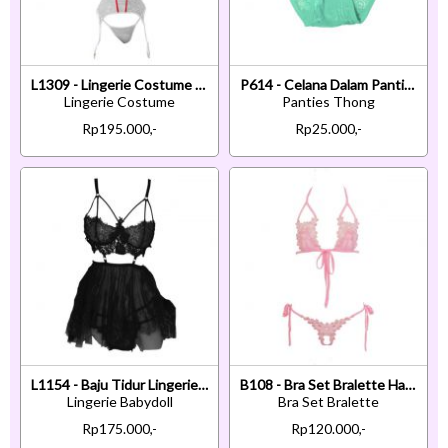
L1309 - Lingerie Costume Cosplay Nurse Suster Perawat Putih Transparan Bando Garter Stocking
P614 - Celana Dalam Panties Thong Hijau Transparan Ikat Samping
Lingerie Costume
Panties Thong
Rp195.000,-
Rp25.000,-
L1154 - Baju Tidur Lingerie Babydoll Mini Dress Hitam Transparan Pengait Belakang
B108 - Bra Set Bralette Halter Pink Celana Dalam Crotchless Ikat Samping
Lingerie Babydoll
Bra Set Bralette
Rp175.000,-
Rp120.000,-