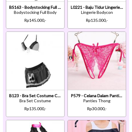
BS163 - Bodystocking Full Body Putih Transparan Lengan Panjang Crotchless
L0221 - Baju Tidur Lingerie Bodycon Sheath Dress Halter Hitam
Bodystocking Full Body
Lingerie Bodycon
Rp145.000,-
Rp135.000,-
B123 - Bra Set Costume Cosplay Maid Waitress Pelayan Halter Hitam Transparan Apron
P579 - Celana Dalam Panties Thong Magenta Transparan Crotchless Ikat Samping
Bra Set Costume
Panties Thong
Rp135.000,-
Rp30.000,-