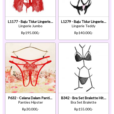
L1177 - Baju Tidur Lingerie Jumbo Big Size Robe Kimono Dress Merah Transparan Lengan Panjang Ikat Pi
L1279 - Baju Tidur Lingerie Teddy Bodysuit Dress Hitam Transparan Open Cup Crotchless
Lingerie Jumbo
Lingerie Teddy
Rp195.000,-
Rp140.000,-
P632 - Celana Dalam Panties Hipster Merah Transparan Crotchless Bordir Bunga Tali 2
B342 - Bra Set Bralette Hitam Transparan Celana Dalam Tali Garter
Panties Hipster
Bra Set Bralette
Rp30.000,-
Rp155.000,-