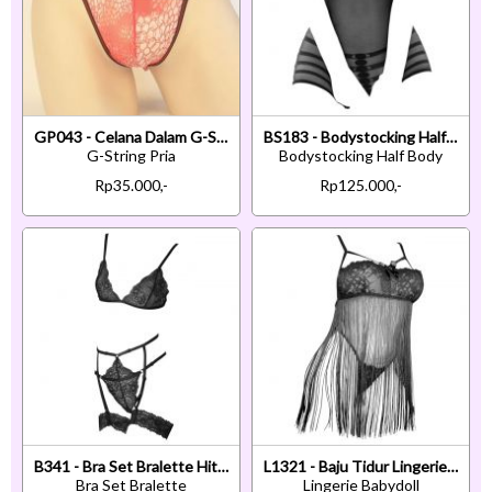
GP043 - Celana Dalam G-String Pria Merah
BS183 - Bodystocking Half Body Kemben Hitam Transparan
G-String Pria
Bodystocking Half Body
Rp35.000,-
Rp125.000,-
B341 - Bra Set Bralette Hitam Transparan Celana Dalam Garter Strap Garter Paha
L1321 - Baju Tidur Lingerie Babydoll Mini Dress Tali Silang Hitam Transparan Rumbai
Bra Set Bralette
Lingerie Babydoll