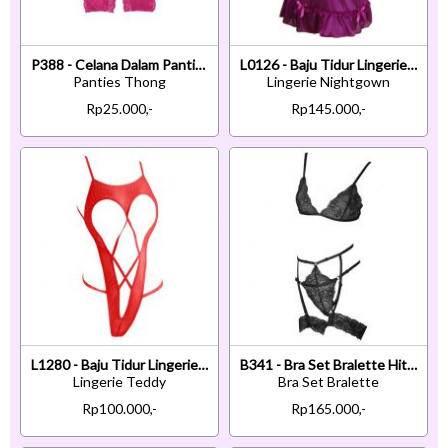
P388 - Celana Dalam Panties Thong Magenta Transparan Ikat Samping Crotchless
L0126 - Baju Tidur Lingerie Nightgown Sleepwear Midi Dress Ungu
Panties Thong
Lingerie Nightgown
Rp25.000,-
Rp145.000,-
L1280 - Baju Tidur Lingerie Teddy Bodysuit Dress Merah Transparan Open Cup
B341 - Bra Set Bralette Hitam Transparan Celana Dalam Garter Strap Garter Paha
Lingerie Teddy
Bra Set Bralette
Rp100.000,-
Rp165.000,-