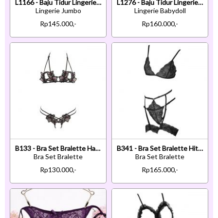
L1166 - Baju Tidur Lingerie Jumbo Big Size Teddy Bodysuit Halter Putih Transparan
L1276 - Baju Tidur Lingerie Babydoll Mini Dress Hitam Transparan Bra Kawat Open Cup
Lingerie Jumbo
Lingerie Babydoll
Rp145.000,-
Rp160.000,-
B133 - Bra Set Bralette Halter Open Cup Hitam Celana Dalam Crotchless
B341 - Bra Set Bralette Hitam Transparan Celana Dalam Garter Strap Garter Paha
Bra Set Bralette
Bra Set Bralette
Rp130.000,-
Rp165.000,-