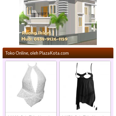
Toko Online, oleh PlazaKota.com