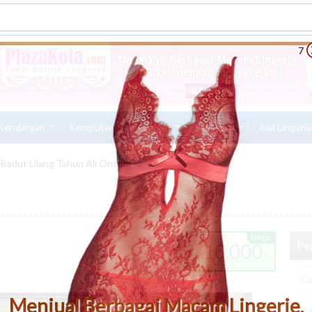
6
Kendaraan
Komputer
Gadget
Lain-Lain
Jual Lingeri
Badut Ulang Tahun Ali Oncom
Nego
Pen
10.000
Rp
,-
Menjual Berbagai Macam Lingerie,