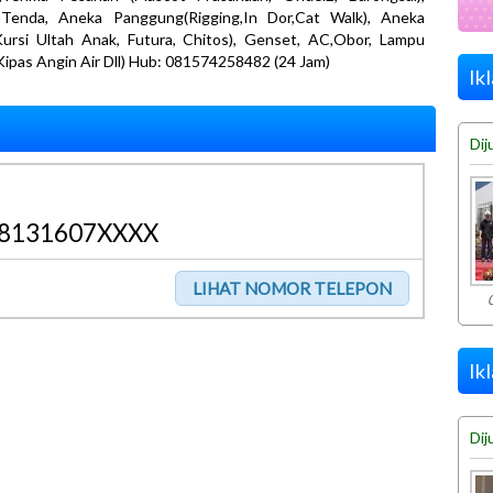
Tenda, Aneka Panggung(Rigging,In Dor,Cat Walk), Aneka
Kursi Ultah Anak, Futura, Chitos), Genset, AC,Obor, Lampu
Kipas Angin Air Dll) Hub: 081574258482 (24 Jam)
Ik
Dij
8131607XXXX
Ik
Dij