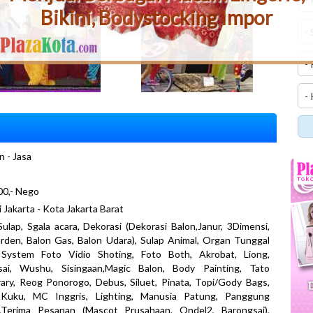
Bikini, Bodystocking Impor
n - Jasa
00,- Nego
i Jakarta - Kota Jakarta Barat
ulap, Sgala acara, Dekorasi (Dekorasi Balon,Janur, 3Dimensi,
rden, Balon Gas, Balon Udara), Sulap Animal, Organ Tunggal
System Foto Vidio Shoting, Foto Both, Akrobat, Liong,
sai, Wushu, Sisingaan,Magic Balon, Body Painting, Tato
ry, Reog Ponorogo, Debus, Siluet, Pinata, Topi/Gody Bags,
Kuku, MC Inggris, Lighting, Manusia Patung, Panggung
,Terima Pesanan (Mascot Prusahaan, Ondel2, Barongsai),