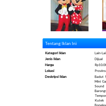
Tentang Iklan Ini
Kategori Iklan
Lain-Lai
Jenis Iklan
Dijual
Harga
Rp10.0
Lokasi
Provins
Deskripsi Iklan
Badut S
Mini Ga
Sound 
Barong
Tempora
Kutek 
Boneka