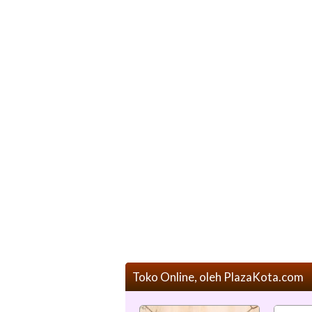
Toko Online, oleh PlazaKota.com