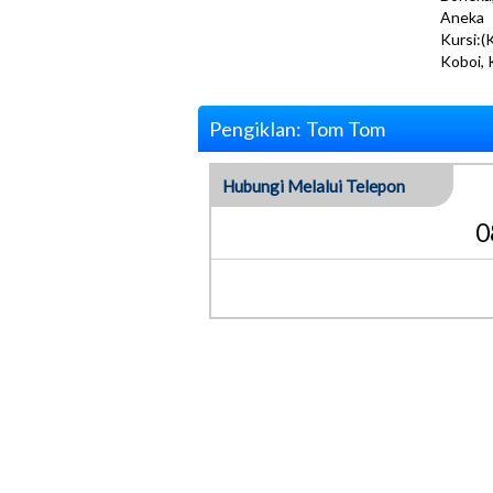
Aneka 
Kursi:(
Koboi, 
Pengiklan: Tom Tom
Hubungi Melalui Telepon
0