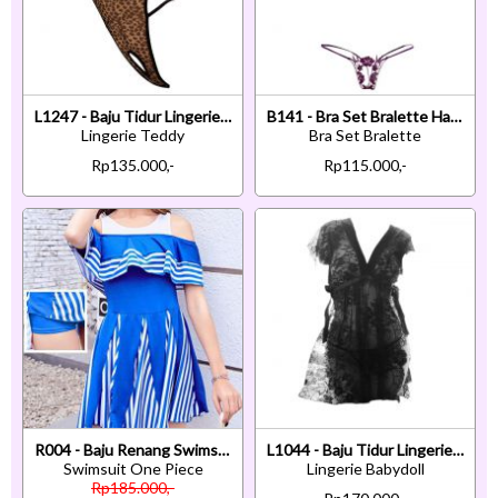
L1247 - Baju Tidur Lingerie Teddy Bodysuit Dress Halter Macan Tutul Coklat Transparan Open Cup Crotc
B141 - Bra Set Bralette Halter Open Cup Ungu Celana Dalam Crotchless
Lingerie Teddy
Bra Set Bralette
Rp135.000,-
Rp115.000,-
R004 - Baju Renang Swimsuit One Piece Biru Cup Busa
L1044 - Baju Tidur Lingerie Babydoll Mini Dress Hitam Transparan Tali Ikat Samping
Swimsuit One Piece
Lingerie Babydoll
Rp185.000,-