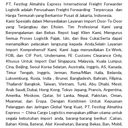
PT. Festlog Almahira Express International Freight Forwarder
Logistik adalah Perusahaan Freight Forwarding Terpercaya dan
Harga Termurah yang Berkantor Pusat di Jakarta, Indonesia.
Kami Spesialis dalam Menyediakan Layanan Import Door-To-Door
yang Terjangkau dan Efisien. Tim Profesional Kami yang
Berpengalaman dan Bebas Repot bagi Klien Kami, Mengurus
Semua Proses Logistik Pajak, Izin, dan Bea Cukai.Serta dapat
menampilkan pelacakan langsung kepada Anda,Selain Layanan
Import Komprehensif Kami, Kami Juga menyediakan Ex-Work,
FOB, dan CIF Port, Undername, FE Customs Clearance Only,
Khusus Untuk Import Dari Singapura, Malaysia, Kuala Lumpur,
Cina, Beijing, Seoul Korea Selatan, Australia, Inggris, AS, Kanada,
Timur Tengah, Inggris, Jerman, Roma/Milan Italia, Belanda,
Luksemburg, Rusia, India , Brunei, Bangladesh, Bahrain, Filipina,
Thailand/ Bangkok, Taiwan, Vietnam, Turki, Abu Dhabi, Mesir,
Arab Saudi, Dubai, Hong Kong, Tokyo Jepang, Prancis, Argentina,
Amerika, Moskow, Qatar, Sri Lanka, Nepal, Pakistan, Oman,
Myanmar, dan Eropa. Dengan Komitmen Untuk Kepuasan
Pelanggan dan Jaringan Global Yang Kuat, PT. Festlog Almahira
Express — China Cargo Logistics merupakan pilihan utama untuk
segala kebutuhan import anda, barang-barang berikut :Cairan,
Bahan Kimia, Baterai, Alat Kesehatan, Barang Bekas, Ban, Mobil,