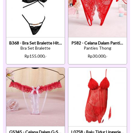
B368 - Bra Set Bralette Hitam Celana Dalam Rantai Koin Gold
P582 - Celana Dalam Panties Thong Merah Transparan Crotchless Ikat Samping
Bra Set Bralette
Panties Thong
Rp155.000,-
Rp30.000,-
GS345 - Celana Dalam G-String Mutiara Putih Karet Peach
L0758 - Baju Tidur Lingerie Babydoll Mini Dress Merah Transparan