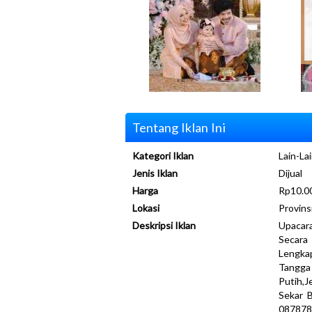
Tentang Iklan Ini
Kategori Iklan
Lain-Lai
Jenis Iklan
Dijual
Harga
Rp10.00
Lokasi
Provins
Deskripsi Iklan
Upacar
Secara
Lengka
Tangga
Putih,
Sekar 
087878