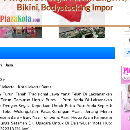
Bikini, Bodystocking Impor
n - Jasa
0,-
i Jakarta - Kota Jakarta Barat
a Turun Tanah Tradisional Jawa Yang Telah Di Laksanankan
 Turun Temurun Untuk Putra – Putri Anda Di Laksanakan
p Dengan Segala Keperluan Untuk Putra Putri Anda Seperti:
 Tebu Wulung,Jajan Pasar,Kurungan Ayam, Jenang Merah
Jenang Baro – Baro,Nasi Tumpeng, Ayam Hidup Ayam Panggang
Bunga Setaman Dll. Upacara Untuk Di Dalam/Luar Kota Hub:
292313 (24 Jam)