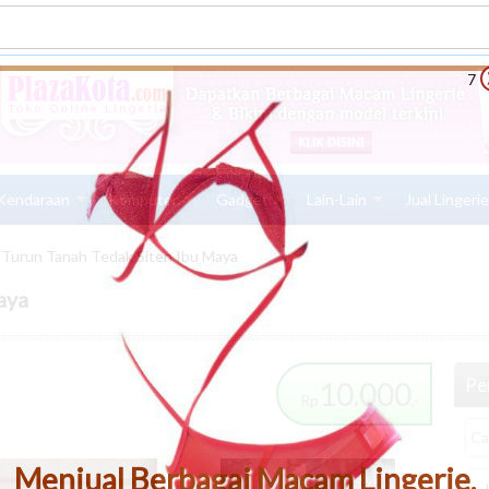
6
Kendaraan
Komputer
Gadget
Lain-Lain
Jual Lingeri
Turun Tanah Tedak Siten Ibu Maya
aya
Pen
10.000
Rp
,-
Menjual Berbagai Macam Lingerie,