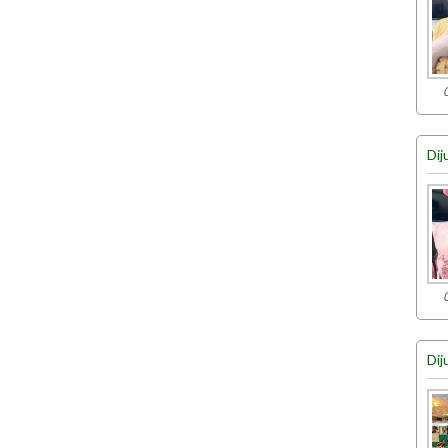
Dij
Dij