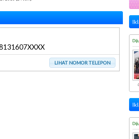
Ik
Dij
8131607XXXX
Ik
Dij