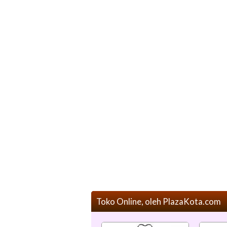
Toko Online, oleh PlazaKota.com