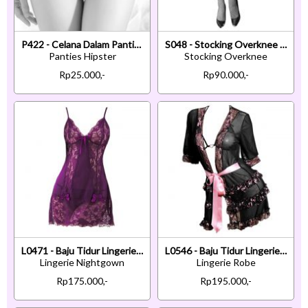
P422 - Celana Dalam Panties Hipster Biru Transparan Pita Depan
S048 - Stocking Overknee Fishnet Hitam Garter Belt Macan Tutul
Panties Hipster
Stocking Overknee
Rp25.000,-
Rp90.000,-
L0471 - Baju Tidur Lingerie Nightgown Sleepwear Midi Dress Ungu Transparan
L0546 - Baju Tidur Lingerie Robe Kimono Dress Hitam Transparan Lengan Pendek Bra Set Open Cup
Lingerie Nightgown
Lingerie Robe
Rp175.000,-
Rp195.000,-