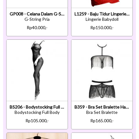
GP008 - Celana Dalam G-String Pria Ungu Transparan
L1259 - Baju Tidur Lingerie Babydoll Mini Dress Tali Silang Merah Transparan Open Cup Tali Ikat Bela
G-String Pria
Lingerie Babydoll
Rp40.000,-
Rp150.000,-
BS206 - Bodystocking Full Body Hitam Transparan Crotchless
B359 - Bra Set Bralette Halter Hitam Celana Dalam Rumbai
Bodystocking Full Body
Bra Set Bralette
Rp105.000,-
Rp165.000,-