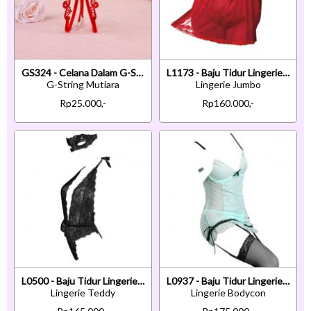
GS324 - Celana Dalam G-String Mutiara T-Back Crotchless Merah
L1173 - Baju Tidur Lingerie Jumbo Big Size Babydoll Mini Dress Merah Transparan Ikat Belakang
G-String Mutiara
Lingerie Jumbo
Rp25.000,-
Rp160.000,-
L0500 - Baju Tidur Lingerie Teddy Bodysuit Dress Halter Hitam Transparan Benang Emas Belahan Dada Re
L0937 - Baju Tidur Lingerie Bodycon Sheath Dress Hijau Transparan Bra Kawat Pengait 3 Baris Garter S
Lingerie Teddy
Lingerie Bodycon