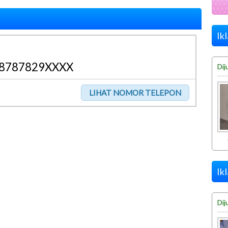
Ik
8787829XXXX
Dij
Ik
Dij