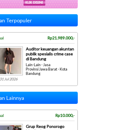
lan Terpopuler
ual
Rp21.989.000,-
Auditor keuangan akuntan
publik spesialis crime case
di Bandung
Lain-Lain - Jasa
Provinsi Jawa Barat - Kota
Bandung
31 Jul 2026
lan Lainnya
ual
Rp10.000,-
Grup Reog Ponorogo