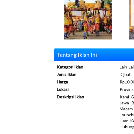
Tentang Iklan Ini
Kategori Iklan
Lain-Lai
Jenis Iklan
Dijual
Harga
Rp10.0
Lokasi
Provins
Deskripsi Iklan
Kami G
Jawa B
Macam 
Lounchi
Luar Ko
Hubung