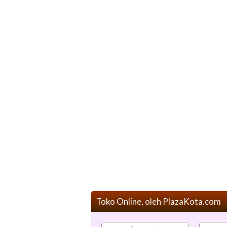
Toko Online, oleh PlazaKota.com