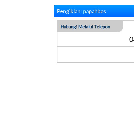
Pengiklan: papahbos
Hubungi Melalui Telepon
0