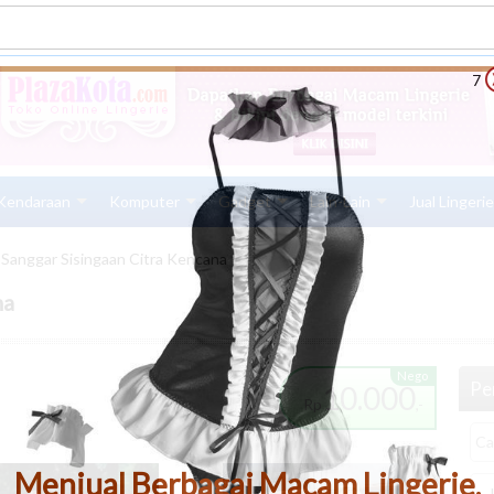
6
Kendaraan
Komputer
Gadget
Lain-Lain
Jual Lingeri
Sanggar Sisingaan Citra Kencana
na
Nego
Pen
10.000
Rp
,-
Menjual Berbagai Macam Lingerie,