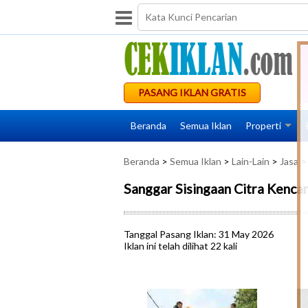
PASANG IKLAN GRATIS
Beranda
Semua Iklan
Properti
Beranda
>
Semua Iklan
>
Lain-Lain
>
Jasa
> 
Sanggar Sisingaan Citra Kenca
Tanggal Pasang Iklan: 31 May 2026
Iklan ini telah dilihat 22 kali