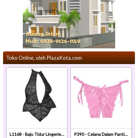
Toko Online, oleh PlazaKota.com
L1168 - Baju Tidur Lingerie Jumbo Big Size Teddy Bodysuit Halter Hitam Transparan
P390 - Celana Dalam Panties Thong Pink Transparan Ikat Samping Crotchless