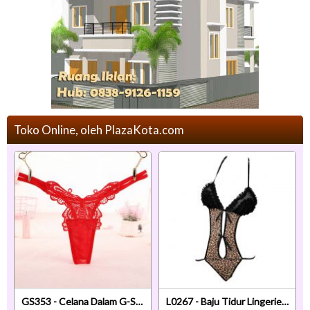
Toko Online, oleh PlazaKota.com
GS353 - Celana Dalam G-String Wanita Kupu-Kupu Tali 2 Merah
L0267 - Baju Tidur Lingerie Teddy Bodysuit Dress Halter Macan Tutul Coklat