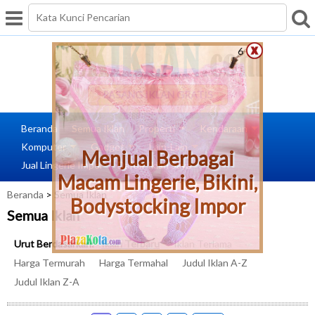
5
PASANG IKLAN GRATIS
Beranda
Semua Iklan
Properti
Kendaraan
Komputer
Gadget
Lain-Lain
Menjual Berbagai
Jual Lingerie Impor
Daftar Iklan Saya
Macam Lingerie, Bikini,
Beranda
> Semua Iklan
Bodystocking Impor
Semua Iklan
Urut Berdasarkan:
Iklan Terbaru
Iklan Terlama
Harga Termurah
Harga Termahal
Judul Iklan A-Z
Judul Iklan Z-A