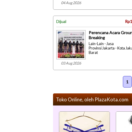
04 Aug 2026
Dijual
Rp1
Perencana Acara Grou
Breaking
Lain-Lain - Jasa
Provinsi Jakarta - Kota Jak
Barat
03 Aug 2026
1
Toko Online, oleh PlazaKota.com