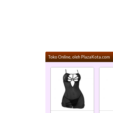
Toko Online, oleh PlazaKota.com