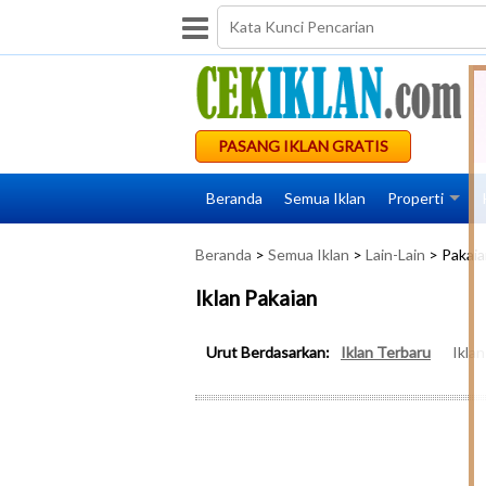
PASANG IKLAN GRATIS
Beranda
Semua Iklan
Properti
Beranda
>
Semua Iklan
>
Lain-Lain
> Pakaia
Iklan Pakaian
Urut Berdasarkan:
Iklan Terbaru
Ikla