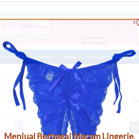
6
Kendaraan
Komputer
Gadget
Lain-Lain
Jual Lingeri
n
n Terlama
Harga Termurah
Harga Termahal
Judul Iklan A-Z
Jud
Pen
1
Menjual Berbagai Macam Lingerie,