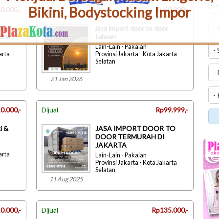
Bikini, Bodystocking Impor
0.000,-
Dicari
Rp50.000,-
n
jasa import door to door
hina
taiwan
Lain-Lain - Pakaian
arta
Provinsi Jakarta - Kota Jakarta
Selatan
21 Jan 2026
0.000,-
Dijual
Rp99.999,-
i &
JASA IMPORT DOOR TO
DOOR TERMURAH DI
JAKARTA
arta
Lain-Lain - Pakaian
Provinsi Jakarta - Kota Jakarta
Selatan
11 Aug 2025
0.000,-
Dijual
Rp135.000,-