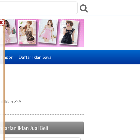
e Impor
Daftar Iklan Saya
ul Iklan Z-A
carian Iklan Jual Beli