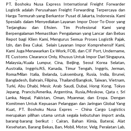
PT. Boshoku Nusa Express International Freight Forwarder
Logistik adalah Perusahaan Freight Forwarding Terpercaya dan
Harga Termurah yang Berkantor Pusat di Jakarta, Indonesia. Kami
Spesialis dalam Menyediakan Layanan Impor Door-To-Door yang
Terjangkau dan Efisien. Tim Profesional Kami yang
Berpengalaman Memastikan Pengalaman yang Lancar dan Bebas
Repot bagi Klien Kami, Mengurus Semua Proses Logistik Pajak,
Izin, dan Bea Cukai. Selain Layanan Impor Komprehensif Kami,
Kami Juga Menawarkan Ex-Work, FOB, dan CIF Port, Undername,
FE Customs Clearance Only, Khusus Untuk Impor Dari Singapura,
Malaysia,/Kuala Lumpur, Cina, Beijing, Seoul Korea Selatan,
Australia, Inggris/AS, Kanada, Timur Tengah, Inggris, Jerman,
Roma/Milan Italia, Belanda, Luksemburg, Rusia, India, Brunei,
Bangladesh, Bahrain, Filipina, Thailand/Bangkok, Taiwan, Vietnam,
Turki, Abu Dhabi, Mesir, Arab Saudi, Dubai, Hong Kong, Tokyo
Jepang, Prancis/Amerika, Argentina, Rusia,/Moskow, Qata r, Sri
Lanka, Nepal, Pakistan, Oman, Myanmar, dan Eropa. Dengan
Komitmen Untuk Kepuasan Pelanggan dan Jaringan Global Yang
Kuat, PT. Boshoku Nusa Expres — China Cargo Logistics
merupakan pilihan utama untuk segala kebutuhan import anda,
barang-barang berikut : Cairan, Bahan Kimia, Baterai, Alat
Kesehatan, Barang Bekas, Ban, Mobil, Motor, Velg, Peralatan Lab,