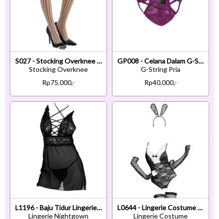
S027 - Stocking Overknee Krem Transparan Pita
GP008 - Celana Dalam G-String Pria Ungu Transparan
Stocking Overknee
G-String Pria
Rp75.000,-
Rp40.000,-
L1196 - Baju Tidur Lingerie Nightgown Sleepwear Midi Dress Hitam Transparan
L0644 - Lingerie Costume Cosplay Playboy Bunny Kelinci Hitam Transparan Crotchless Bando Stocking
Lingerie Nightgown
Lingerie Costume