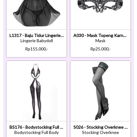
L1317 - Baju Tidur Lingerie Babydoll Mini Dress Hitam Transparan
A030 - Mask Topeng Karnaval Penutup Mata Cat Kucing Hitam
Lingerie Babydoll
Mask
Rp155.000,-
Rp25.000,-
BS176 - Bodystocking Full Body Halterneck Hitam Transparan Tali Silang
S026 - Stocking Overknee Hitam Transparan Bunga Hijau
Bodystocking Full Body
Stocking Overknee