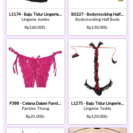
L1174 - Baju Tidur Lingerie Jumbo Big Size Babydoll Mini Dress Hitam Transparan Ikat Belakang
BS227 - Bodystocking Half Body Kemben Fishnet Pelangi Warna-Warni Transparan Manset Lengan Panjang
Lingerie Jumbo
Bodystocking Half Body
Rp160.000,-
Rp130.000,-
P388 - Celana Dalam Panties Thong Magenta Transparan Ikat Samping Crotchless
L1275 - Baju Tidur Lingerie Teddy Bodysuit Dress Halter Hitam Transparan Open Cup Gelang Wristband
Panties Thong
Lingerie Teddy
Rp25.000,-
Rp120.000,-