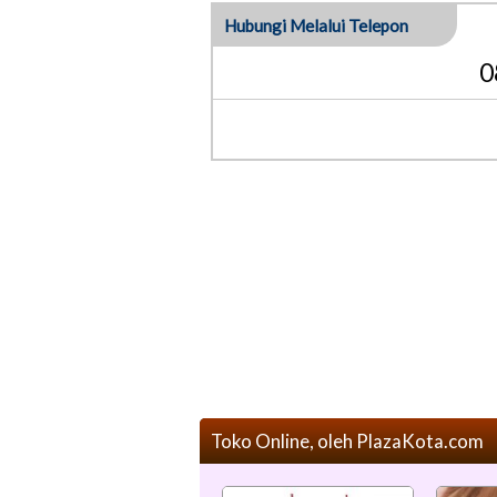
Hubungi Melalui Telepon
0
Toko Online, oleh PlazaKota.com