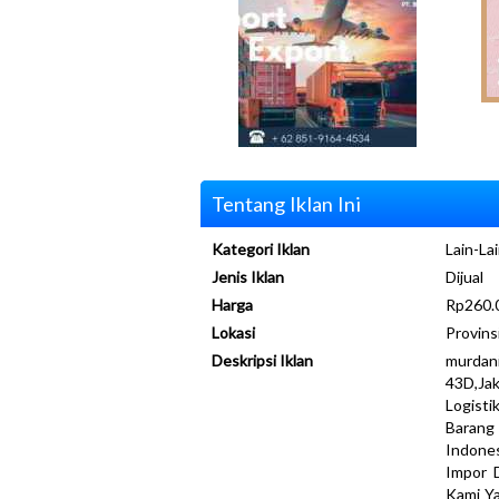
Tentang Iklan Ini
Kategori Iklan
Lain-Lai
Jenis Iklan
Dijual
Harga
Rp260.
Lokasi
Provins
Deskripsi Iklan
murda
43D,Ja
Logis
Barang
Indone
Impor 
Kami Y