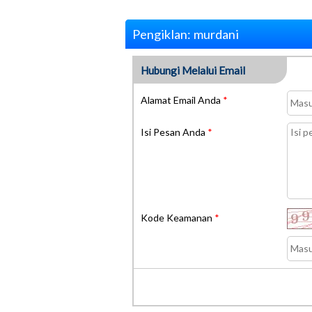
Pengiklan: murdani
Hubungi Melalui Email
Alamat Email Anda
*
Isi Pesan Anda
*
Kode Keamanan
*