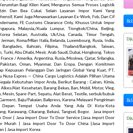
Kerumitan Bagi Klien Kami, Mengurus Semua Proses Logistik
 Izin Dan Bea Cukai. Selain Layanan Impor Kami Yang
ensif, Kami Juga Menawarkan Layanan Ex-Work, Fob, Dan Cif
Ik
undername, FE Customs Clearance Only, Khusus Untuk Impor
ngapura, Malaysia,/Kuala Lumpur, Tiongkok/China, Beijing,
Korea Selatan, Australia, Uk/Usa, Canada, Timur Tengah,
Dij
, Jerman, Roma/Milan Italia, Belanda, Luxembourg, Rusia, India,
, Banglades, Bahrain, Filipina, Thailand/Bangkok, Taiwan,
, Turki, Abu Dhabi, Mesir, Arab Saudi, Dubai, Hongkong, Tokyo
 France / Amerika, Argentina, Rusia,/Moskwa, Qatar, Srilangka,
 Pakistan, Oman, Myanmar, Dan Eropa. Dengan Komitmen
ap Kepuasan Pelanggan Dan Jaringan Global Yang Kuat, PT.
 Nusa Expres — China Cargo Logistics Adalah Pilihan Utama
egala Kebutuhan Impor Anda, Berikut Barang : Cairan, Kimia,
, Alkes/Alat Kesehatan, Barang Bekas, Ban, Mobil, Motor, Vleg,
b, Mesin, Spare-Part, Sepatu, Alat Berat, Textile, serbuk/bubuk
Ik
 Garment, Baju/Pakaian, Ballpress, Karena Melayani Pengiriman
i Depan Tempat Usaha Anda Yang Ada Di Kota-Kota
ng, Karawang, Cikarang, Bekasi, Tangsel, Bogor. Jasa import
 Door | Jasa import Door To Door Service |Jasa import Door
Dij
r Murah | Jasa import Door To Door China |Jasa import
n | Jasa import Korea