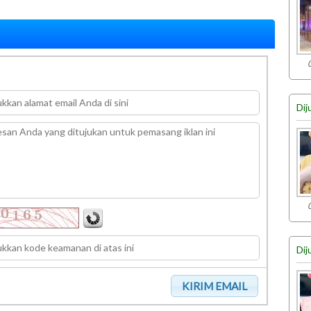
Dij
Dij