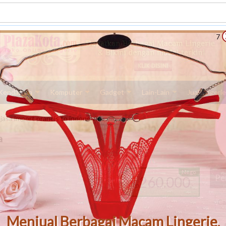
6
Kendaraan
Komputer
Gadget
Lain-Lain
Jual Lingeri
jasa import prancis to indonesia
a
Nego
Pen
260.000
Rp
,-
Menjual Berbagai Macam Lingerie,