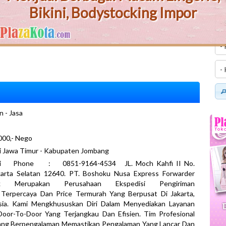
Bikini, Bodystocking Impor
n - Jasa
000,- Nego
i Jawa Timur - Kabupaten Jombang
ni Phone : 0851-9164-4534 JL. Moch Kahfi II No.
karta Selatan 12640. PT. Boshoku Nusa Express Forwarder
tik Merupakan Perusahaan Ekspedisi Pengiriman
 Terpercaya Dan Price Termurah Yang Berpusat Di Jakarta,
sia. Kami Mengkhususkan Diri Dalam Menyediakan Layanan
Door-To-Door Yang Terjangkau Dan Efisien. Tim Profesional
ang Berpengalaman Memastikan Pengalaman Yang Lancar Dan