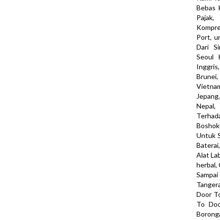
Bebas 
Pajak,
Kompreh
Port, 
Dari Si
Seoul 
Inggris
Brunei
Vietnam
Jepang,
Nepal,
Terhad
Boshoku
Untuk S
Baterai
Alat La
herbal,
Sampa
Tangera
Door To
To Doo
Boronga