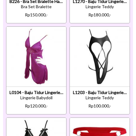
B226 - Bra Set Bralette Halter Open Cup Merah Celana Dalam Garter Belt Stocking
L1270 - Baju Tidur Lingerie Teddy Bodysuit Dress Halter Marun Open Cup Crotchless Garter Strap
Bra Set Bralette
Lingerie Teddy
Rp150.000,-
Rp180.000,-
L0104 - Baju Tidur Lingerie Babydoll Mini Dress Ungu
L1203 - Baju Tidur Lingerie Teddy Bodysuit Dress Hitam Transparan Open Cup
Lingerie Babydoll
Lingerie Teddy
Rp120.000,-
Rp100.000,-