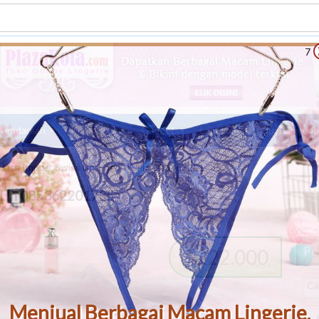
6
Kendaraan
Komputer
Gadget
Lain-Lain
Jual Lingeri
Jasa Import Swiss Borongan All In 085362201735
ll In 085362201735
Pen
222.000
Rp
,-
Menjual Berbagai Macam Lingerie,