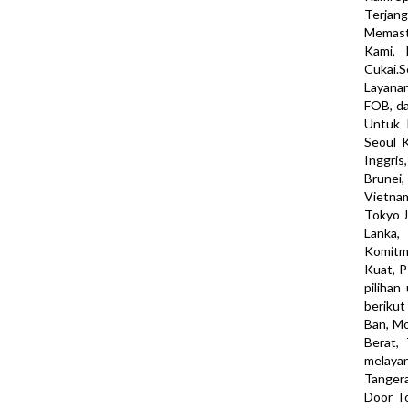
Terjan
Memast
Kami, 
Cukai.S
Layana
FOB, d
Untuk I
Seoul K
Inggris
Brunei,
Vietna
Tokyo J
Lanka,
Komitm
Kuat, 
piliha
berikut
Ban, Mo
Berat, 
melaya
Tangera
Door To