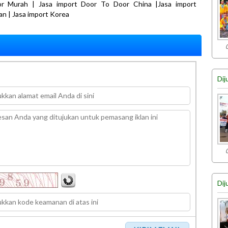
r Murah | Jasa import Door To Door China |Jasa import
n | Jasa import Korea
Dij
Dij