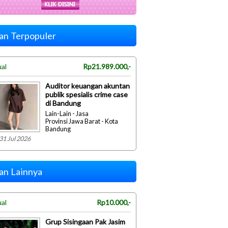
lan Terpopuler
ual
Rp21.989.000,-
Auditor keuangan akuntan
publik spesialis crime case
di Bandung
Lain-Lain - Jasa
Provinsi Jawa Barat - Kota
Bandung
31 Jul 2026
lan Lainnya
ual
Rp10.000,-
Grup Sisingaan Pak Jasim