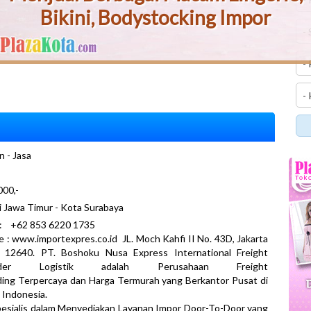
Bikini, Bodystocking Impor
n - Jasa
00,-
i Jawa Timur - Kota Surabaya
 +62 853 6220 1735
 : www.importexpres.co.id JL. Moch Kahfi II No. 43D, Jakarta
n 12640. PT. Boshoku Nusa Express International Freight
arder Logistik adalah Perusahaan Freight
ing Terpercaya dan Harga Termurah yang Berkantor Pusat di
, Indonesia.
esialis dalam Menyediakan Layanan Impor Door-To-Door yang