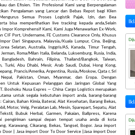
gkau dan Efisien. Tim Profesional Kami yang Berpengalaman
ikan Pengalaman yang Lancar dan Bebas Repot bagi Klien
Mengurus Semua Proses Logistik Pajak, Izin, dan Bea
Ik
erta bisa memperlihatkan live tracking kepada anda,Selain
n Impor Komprehensif Kami, Kami Juga Menawarkan Ex-Work,
an CIF Port, Undername, FE Customs Clearance Only, Khusus
Dij
mpor Dari Singapura, Malaysia,/Kuala Lumpur, Cina, Beijing,
orea Selatan, Australia, Inggris/AS, Kanada, Timur Tengah,
, Jerman, Roma/Milan Italia, Belanda, Luksemburg, Rusia, India,
 Bangladesh, Bahrain, Filipina, Thailand/Bangkok, Taiwan,
m, Turki, Abu Dhabi, Mesir, Arab Saudi, Dubai, Hong Kong,
epang, Prancis/Amerika, Argentina, Rusia,/Moskow, Qata r, Sri
 Nepal, Pakistan, Oman, Myanmar, dan Eropa. Dengan
en Untuk Kepuasan Pelanggan dan Jaringan Global Yang
PT. Boshoku Nusa Expres — China Cargo Logistics merupakan
n utama untuk segala kebutuhan import anda, barang-barang
Ik
 : Cairan, Bahan Kimia, Baterai, Alat Kesehatan, Barang Bekas,
bil, Motor, Velg, Peralatan Lab, Mesin, Sparepart, Sepatu, Alat
Tekstil, Bubuk Herbal, Garmen, Pakaian, Ballpress, Karena
ni pengiriman sampai depan tempat usaha anda di kota
Dij
ng, Karawang, Cikarang, Bekas, Tangsel, Bogor. Jasa import
 Door | Jasa import Door To Door Service |Jasa import Door