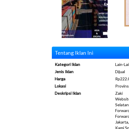
Tentang Iklan Ini
Kategori Iklan
Lain-Lai
Jenis Iklan
Dijual
Harga
Rp222.0
Lokasi
Provins
Deskripsi Iklan
Zaki :
Website
Selata
Forw
Forward
Jakarta
Kami Sp