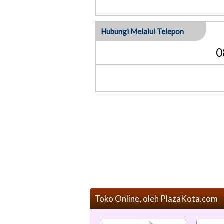
Hubungi Melalui Telepon
0
Toko Online, oleh PlazaKota.com