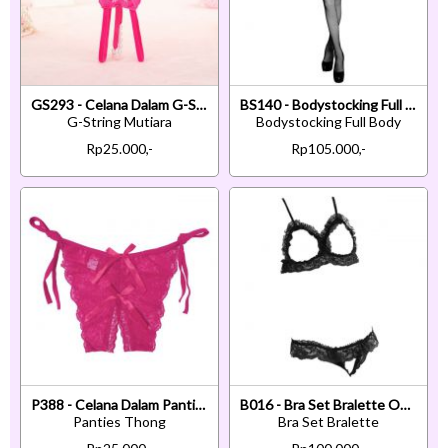
GS293 - Celana Dalam G-String Mutiara T-Back Bunga Crotchless Magenta
BS140 - Bodystocking Full Body Fishnet Hitam Crotchless
G-String Mutiara
Bodystocking Full Body
Rp25.000,-
Rp105.000,-
P388 - Celana Dalam Panties Thong Magenta Transparan Ikat Samping Crotchless
B016 - Bra Set Bralette Open Cup Hitam Celana Dalam Crotchless
Panties Thong
Bra Set Bralette