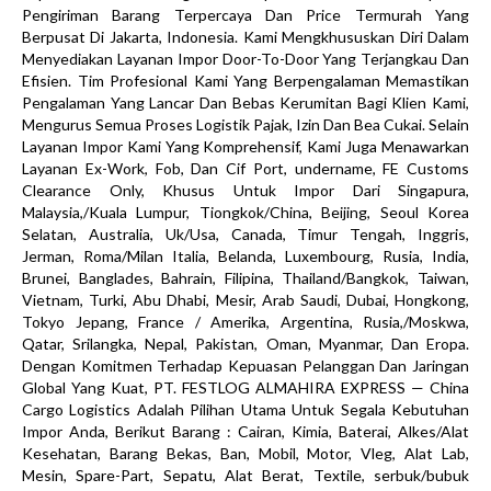
Pengiriman Barang Terpercaya Dan Price Termurah Yang
Berpusat Di Jakarta, Indonesia. Kami Mengkhususkan Diri Dalam
Menyediakan Layanan Impor Door-To-Door Yang Terjangkau Dan
Efisien. Tim Profesional Kami Yang Berpengalaman Memastikan
Pengalaman Yang Lancar Dan Bebas Kerumitan Bagi Klien Kami,
Mengurus Semua Proses Logistik Pajak, Izin Dan Bea Cukai. Selain
Layanan Impor Kami Yang Komprehensif, Kami Juga Menawarkan
Layanan Ex-Work, Fob, Dan Cif Port, undername, FE Customs
Clearance Only, Khusus Untuk Impor Dari Singapura,
Malaysia,/Kuala Lumpur, Tiongkok/China, Beijing, Seoul Korea
Selatan, Australia, Uk/Usa, Canada, Timur Tengah, Inggris,
Jerman, Roma/Milan Italia, Belanda, Luxembourg, Rusia, India,
Brunei, Banglades, Bahrain, Filipina, Thailand/Bangkok, Taiwan,
Vietnam, Turki, Abu Dhabi, Mesir, Arab Saudi, Dubai, Hongkong,
Tokyo Jepang, France / Amerika, Argentina, Rusia,/Moskwa,
Qatar, Srilangka, Nepal, Pakistan, Oman, Myanmar, Dan Eropa.
Dengan Komitmen Terhadap Kepuasan Pelanggan Dan Jaringan
Global Yang Kuat, PT. FESTLOG ALMAHIRA EXPRESS — China
Cargo Logistics Adalah Pilihan Utama Untuk Segala Kebutuhan
Impor Anda, Berikut Barang : Cairan, Kimia, Baterai, Alkes/Alat
Kesehatan, Barang Bekas, Ban, Mobil, Motor, Vleg, Alat Lab,
Mesin, Spare-Part, Sepatu, Alat Berat, Textile, serbuk/bubuk