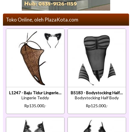
Toko Online, oleh PlazaKota.com
L1247 - Baju Tidur Lingerie Teddy Bodysuit Dress Halter Macan Tutul Coklat Transparan Open Cup Crotc
BS183 - Bodystocking Half Body Kemben Hitam Transparan
Lingerie Teddy
Bodystocking Half Body
Rp135.000,-
Rp125.000,-