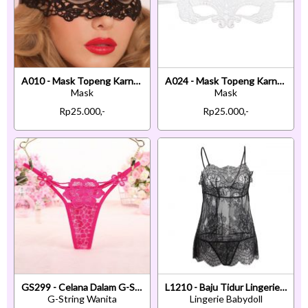
A010 - Mask Topeng Karnaval Penutup Mata Hitam
A024 - Mask Topeng Karnaval Penutup Mata Cat Kucing Putih
Mask
Mask
Rp25.000,-
Rp25.000,-
GS299 - Celana Dalam G-String Wanita Bunga Magenta Transparan
L1210 - Baju Tidur Lingerie Babydoll Mini Dress Hitam Transparan Ikat Belakang
G-String Wanita
Lingerie Babydoll