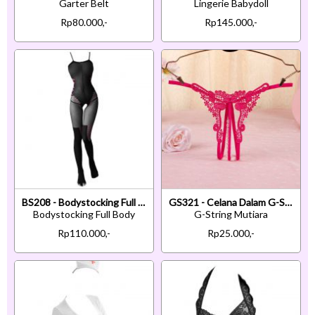
Garter Belt
Lingerie Babydoll
Rp80.000,-
Rp145.000,-
BS208 - Bodystocking Full Body Hitam Transparan Model Teddy Crotchless
GS321 - Celana Dalam G-String Mutiara T-Back Crotchless Magenta
Bodystocking Full Body
G-String Mutiara
Rp110.000,-
Rp25.000,-