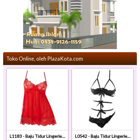
Toko Online, oleh PlazaKota.com
L1183 - Baju Tidur Lingerie Nightgown Sleepwear Midi Dress Merah Transparan Bra Kawat
L0542 - Baju Tidur Lingerie Teddy Bodysuit Dress Halter Hitam