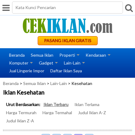
PASANG IKLAN GRATIS
Beranda
Semua Iklan
Properti
Kendaraan
Komputer
Gadget
Lain-Lain
Jual Lingerie Impor
Daftar Iklan Saya
Beranda
>
Semua Iklan
>
Lain-Lain
> Kesehatan
Iklan Kesehatan
Urut Berdasarkan:
Iklan Terbaru
Iklan Terlama
Harga Termurah
Harga Termahal
Judul Iklan A-Z
Judul Iklan Z-A