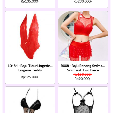
Rp135.000,-
Rp230.000,-
L0484 - Baju Tidur Lingerie Teddy Bodysuit Dress Halter Merah Transparan Belahan Dada Rendah
R008 - Baju Renang Swimsuit Two Piece Halterneck Merah Bra Kawat Cup Busa
Lingerie Teddy
Swimsuit Two Piece
Rp150.000,-
Rp125.000,-
Rp90.000,-