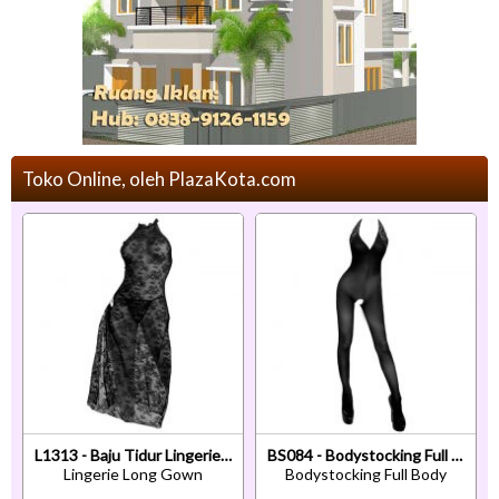
Toko Online, oleh PlazaKota.com
L1313 - Baju Tidur Lingerie Long Gown Gaun Panjang Maxi Dress Halter Hitam Transparan Belah Samping
BS084 - Bodystocking Full Body Seamless Halterneck Hitam Transparan Crotchless
Lingerie Long Gown
Bodystocking Full Body