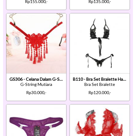
Rp155.000,-
Rp135.000,-
GS306 - Celana Dalam G-String Mutiara T-Back Rumbai Merah
B110 - Bra Set Bralette Halter Hitam Celana Dalam Crotchless Ikat Samping
G-String Mutiara
Bra Set Bralette
Rp30.000,-
Rp120.000,-