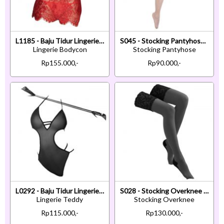
L1185 - Baju Tidur Lingerie Bodycon Sheath Dress Merah Transparan Tali Pita Ikat Belakang
S045 - Stocking Pantyhose Krem Transparan Crotchless Pita Hitam
Lingerie Bodycon
Stocking Pantyhose
Rp155.000,-
Rp90.000,-
L0292 - Baju Tidur Lingerie Teddy Bodysuit Dress Halter Hitam Transparan Tali Ikat Tangan
S028 - Stocking Overknee Hitam Transparan Atas Renda Silikon Anti Slip
Lingerie Teddy
Stocking Overknee
Rp115.000,-
Rp130.000,-