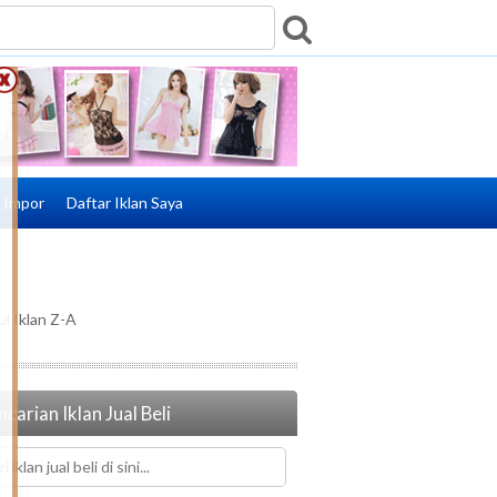
e Impor
Daftar Iklan Saya
ul Iklan Z-A
carian Iklan Jual Beli