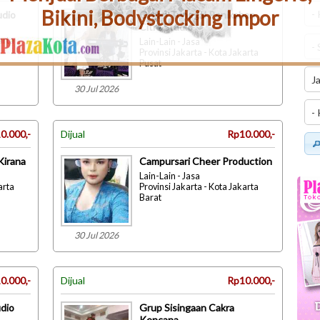
Bikini, Bodystocking Impor
udio
Organ Tunggal Penikahan
Citra Studio
arta
Lain-Lain - Jasa
Provinsi Jakarta - Kota Jakarta
Pusat
30 Jul 2026
0.000,-
Dijual
Rp10.000,-
Kirana
Campursari Cheer Production
Lain-Lain - Jasa
arta
Provinsi Jakarta - Kota Jakarta
Barat
30 Jul 2026
0.000,-
Dijual
Rp10.000,-
dio
Grup Sisingaan Cakra
Kencana