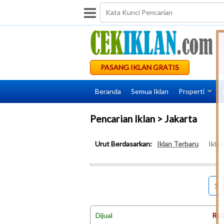
PASANG IKLAN GRATIS
Beranda
Semua Iklan
Properti
Pencarian Iklan > Jakarta
Urut Berdasarkan:
Iklan Terbaru
Ikla
1
Dijual
Rp1