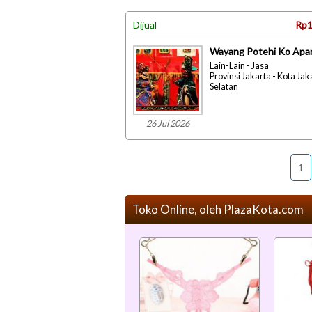
Dijual
Rp1
Wayang Potehi Ko Apa
Lain-Lain - Jasa
Provinsi Jakarta - Kota Jak
Selatan
26 Jul 2026
1
Toko Online, oleh PlazaKota.com