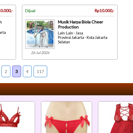
0.000,-
Dijual
Rp10.000,-
n
Musik Harpa Biola Cheer
Production
arta
Lain-Lain - Jasa
Provinsi Jakarta - Kota Jakarta
Selatan
26 Jul 2026
2
3
4
117