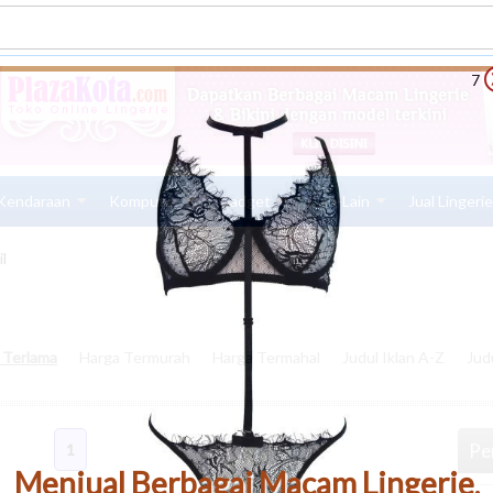
6
Kendaraan
Komputer
Gadget
Lain-Lain
Jual Lingeri
l
n Terlama
Harga Termurah
Harga Termahal
Judul Iklan A-Z
Jud
Pen
1
Menjual Berbagai Macam Lingerie,