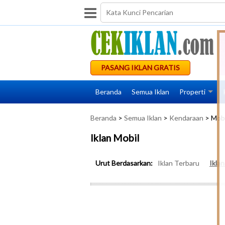
PASANG IKLAN GRATIS
Beranda
Semua Iklan
Properti
Beranda
>
Semua Iklan
>
Kendaraan
> Mobi
Iklan Mobil
Urut Berdasarkan:
Iklan Terbaru
Ikla