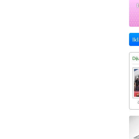
Ik
Dij