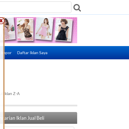
e Impor
Daftar Iklan Saya
ul Iklan Z-A
carian Iklan Jual Beli