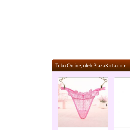
Toko Online, oleh PlazaKota.com